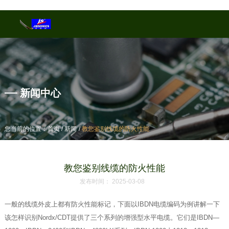
产品中心
新闻中心
/
/
/
/
您当前的位置：首页
您当前的位置：首页
新闻
新闻
教您鉴别线缆的防火性能
教您鉴别线缆的防火性能
教您鉴别线缆的防火性能
发布时间： 2025-03-08
一般的线缆外皮上都有防火性能标记，下面以IBDN电缆编码为例讲解一下
该怎样识别Nordx/CDT提供了三个系列的增强型水平电缆。它们是IBDN—