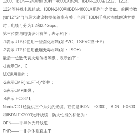
1200、IBDN—2400和IBDN一4800LX系列。IBDN-1200由1212、1213、
1224等特殊电缆组成。IBDN-2400和IBDN-4800LX系列与之类似。前两位数
(如“12”“24”’)与最大建议数据传输率有关，当用于IBDN千兆位布线解决方案
时，电缆可分为1.2和2.4Gbps。
第三位数与电缆设计有关，表示如下：
·1表示UTP和使用一些卤化材料(如PVC、LSPVC或FEP)
·2表示UTP和使用低烟无毒材料(如：LSOH)
最后一位数代表火焰传播等级，表示如下：
·1表示CM、C
MX通用目的；
·2表示CMR(inc.FT-4)*竖井；
·3表示CMP阻燃；
·4表示IEC332-l。
Nordx/CDT还提供三个系列的光缆。它们是IBDN—FX300、IBDN—FX600
和IBDN-FX2000光纤线缆，防火性能的标记为：
OFN——非导体光纤线缆
FNR——一非导体垂直主干